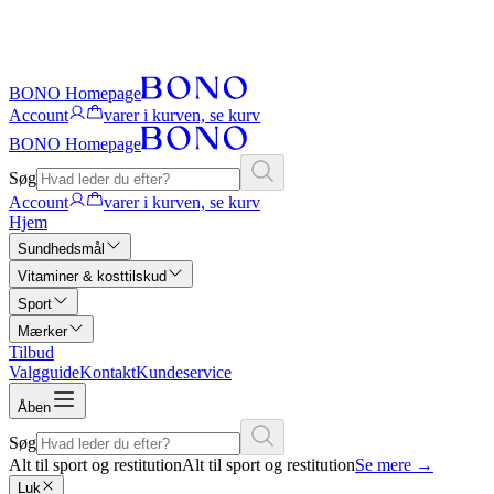
BONO Homepage
Account
varer i kurven, se kurv
BONO Homepage
Søg
Account
varer i kurven, se kurv
Hjem
Sundhedsmål
Vitaminer & kosttilskud
Sport
Mærker
Tilbud
Valgguide
Kontakt
Kundeservice
Åben
Søg
Alt til sport og restitution
Alt til sport og restitution
Se mere
→
Luk